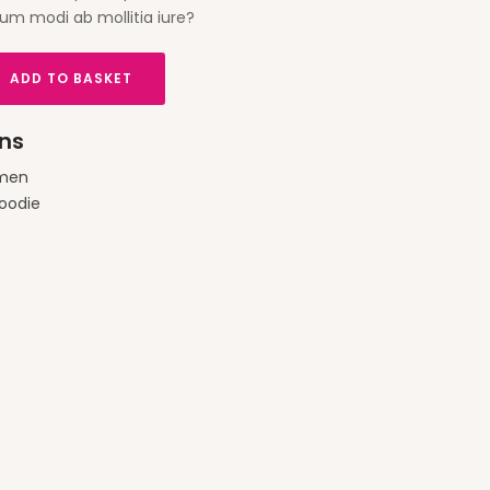
um modi ab mollitia iure?
ADD TO BASKET
ns
men
oodie