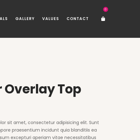
0
ALS
GALLERY
VALUES
CONTACT
 Overlay Top
r sit amet, consectetur adipisicing elit. Sunt
ore praesentium incidunt quia blanditiis ea
psum excepturi aperiam vitae necessitatibus