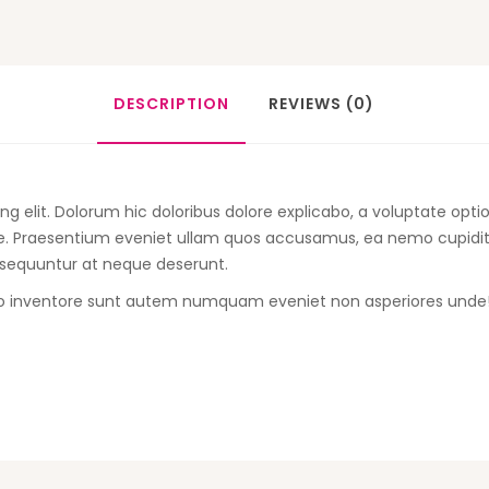
DESCRIPTION
REVIEWS (0)
ng elit. Dolorum hic doloribus dolore explicabo, a voluptate opti
uae. Praesentium eveniet ullam quos accusamus, ea nemo cupidit
sequuntur at neque deserunt.
ctio inventore sunt autem numquam eveniet non asperiores unde