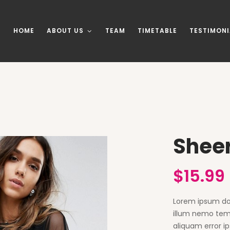
HOME
ABOUT US
TEAM
TIMETABLE
TESTIMONI
Sheer
$
15.99
Lorem ipsum dolo
illum nemo temp
aliquam error i